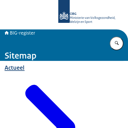
Naar de homepage van BIG-register
CIBG
Ministerie van Volksgezondheid,
Welzijn en Sport
BIG-register
Vu
Sitemap
Actueel