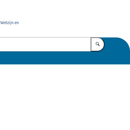
 Welzijn en
Vul in wat u z