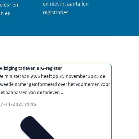
en niet in, aantallen
eids- en
registraties.
en en
ijziging tarieven BIG-register
De minister van VWS heeft op 25 november 2025 de
Tweede Kamer geïnformeerd over het voornemen voor
et aanpassen van de tarieven ...
27-11-2025
14:46