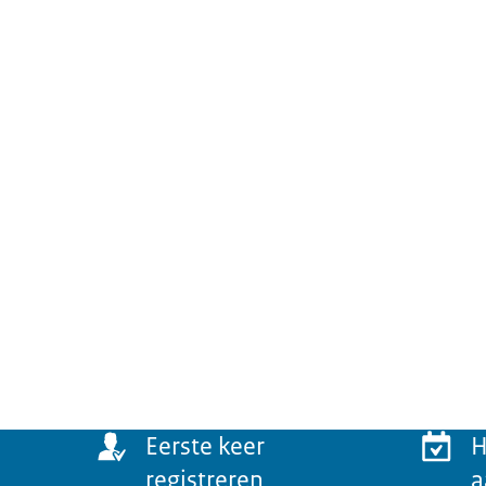
Menu
Eerste keer
H
registreren
a