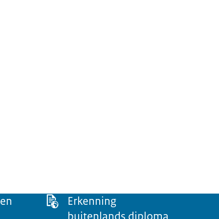
een
Erkenning
buitenlands diploma