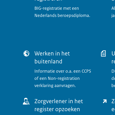
BIG-registratie met een
A
Nederlands beroepsdiploma.
ja
Werken in het
U
buitenland
r
Informatie over o.a. een CCPS
D
of een Non-registration
d
verklaring aanvragen.
b
Zorgverlener in het
Z
register opzoeken
e