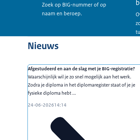
b
Zoek op BIG-nummer of op
naam en beroep.
O
z
t
Nieuws
Afgestudeerd en aan de slag met je BIG-registratie?
Waarschijnlijk wil je zo snel mogelijk aan het werk.
Zodra je diploma in het diplomaregister staat of je je
fysieke diploma hebt ...
24-06-2026
14:14