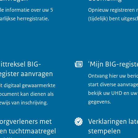
lle informatie over uw 5
Opnieuw registreren 
arlijkse herregistratie.
(tijdelijk) bent uitges
ittreksel BIG-
'Mijn BIG-regist
egister aanvragen
Ontvang hier uw beri
start diverse aanvrag
it digitaal gewaarmerkte
bekijk uw UHD en uw
ocument kan dienen als
gegevens.
ewijs van inschrijving.
orgverleners met
Verklaringen la
en tuchtmaatregel
stempelen