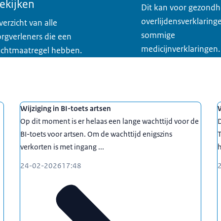
ekijken
Dit kan voor gezondh
overlijdensverklaring
verzicht van alle
sommige
orgverleners die een
medicijnverklaringen.
uchtmaatregel hebben.
Wijziging in BI-toets artsen
W
Op dit moment is er helaas een lange wachttijd voor de
BI-toets voor artsen. Om de wachttijd enigszins
verkorten is met ingang ...
h
24-02-2026
17:48