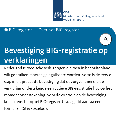
Naar de homepage van BIG-register
CIBG
Ministerie van Volksgezondheid,
Welzijn en Sport
BIG-register
Over het BIG-register
Vu
Bevestiging BIG-registratie op
verklaringen
Nederlandse medische verklaringen die men in het buitenland
wilt gebruiken moeten gelegaliseerd worden. Soms is de eerste
stap in dit proces de bevestiging dat de zorgverlener die de
verklaring ondertekende een actieve BIG-registratie had op het
moment ondertekening. Voor de controle en de bevestiging
kunt u terecht bij het BIG-register. U vraagt dit aan via een
formulier. Dit is kosteloos.