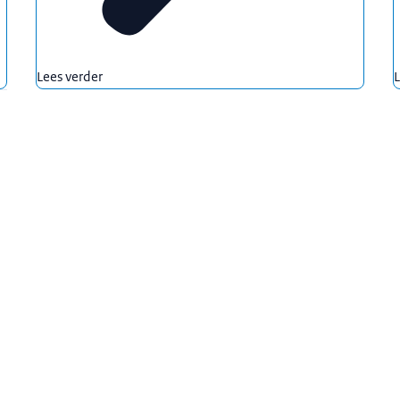
den voor UHD):
10-2019
020
Lees verder
L
esluit):
7-03-2020