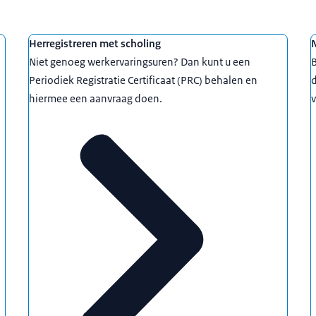
Herregistreren met scholing
N
Niet genoeg werkervaringsuren? Dan kunt u een
B
Periodiek Registratie Certificaat (PRC) behalen en
d
hiermee een aanvraag doen.
v
Mijn BIG-register
’.