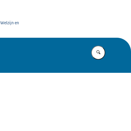
 Welzijn en
Vul in wat u z