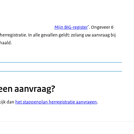
Mijn BIG-register
’. Ongeveer 6
rregistratie. In alle gevallen geldt: zolang uw aanvraag bij
ehaald.
?
s meestal gelijk aan vijf jaar na de datum op uw diploma.
r na de datum waarop uw aanvraag positief is afgerond en is
 een aanvraag?
op uw besluit en in ‘
kijk dan
het stappenplan herregistratie aanvragen
.