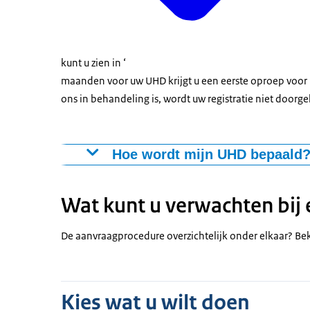
kunt u zien in ‘
maanden voor uw UHD krijgt u een eerste oproep voor he
ons in behandeling is, wordt uw registratie niet doorg
Hoe wordt mijn UHD bepaald
Uw eerste uiterste herregistratiedatum (UHD) i
Daarna ligt elke volgende UHD steeds vijf jaa
Wat kunt u verwachten bij
vastgelegd in het register. U vindt deze datum 
De aanvraagprocedure overzichtelijk onder elkaar? Be
Kies wat u wilt doen