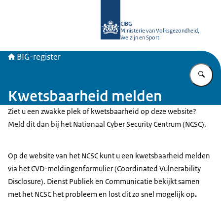
Naar de homepage van BIG-register
CIBG
Ministerie van Volksgezondheid,
Welzijn en Sport
BIG-register
Vu
Kwetsbaarheid melden
Ziet u een zwakke plek of kwetsbaarheid op deze website?
Meld dit dan bij het Nationaal Cyber Security Centrum (NCSC).
Op de website van het NCSC kunt u een kwetsbaarheid melden
via het CVD-meldingenformulier (Coordinated Vulnerability
Disclosure). Dienst Publiek en Communicatie bekijkt samen
met het NCSC het probleem en lost dit zo snel mogelijk op
.