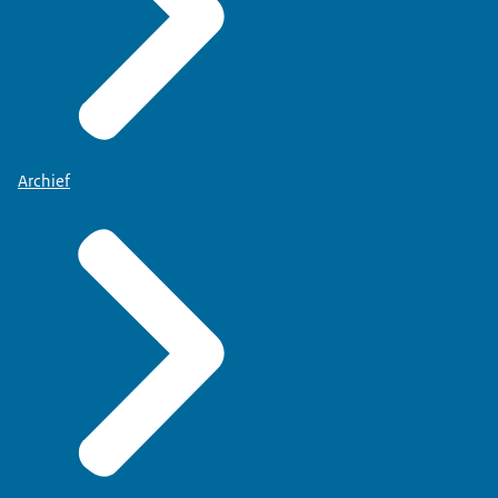
omschreven naar:
Postbus 3173
6401 DR Heerlen
Archief