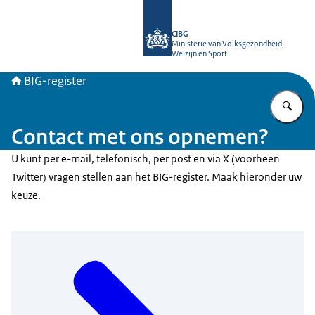
Naar de homepage van BIG-register
CIBG
Ministerie van Volksgezondheid,
Welzijn en Sport
BIG-register
Vu
Contact met ons opnemen?
U kunt per e-mail, telefonisch, per post en via X (voorheen
Twitter) vragen stellen aan het BIG-register. Maak hieronder uw
keuze.