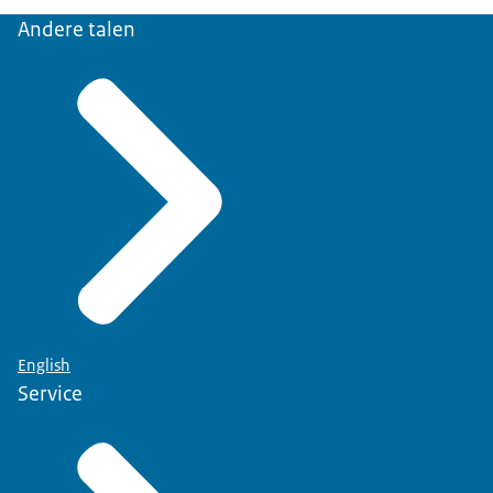
medewerkers beantwoord. Uw gegevens worden
Andere talen
niet met derden gedeeld.
Hoelang bewaren wij uw gegevens?
Zodra wij uw vraag hebben beantwoord worden
uw gegevens uit onze systemen verwijderd.
Wat zijn uw rechten?
Meer informatie over uw rechten vindt u op de
pagina
'Privacy' (link opent in nieuw tabblad)
.
English
Service