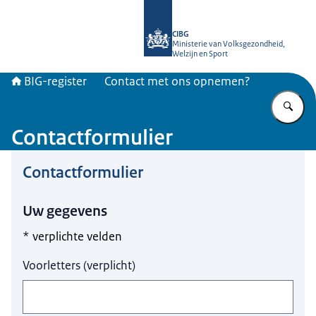
Naar de homepage van BIG-register
CIBG
Ministerie van Volksgezondheid,
Welzijn en Sport
BIG-register
Contact met ons opnemen?
Vu
Contactformulier
Contactformulier
Hier niets invullen a.u.b.
Uw gegevens
* verplichte velden
Voorletters
(
verplicht
)