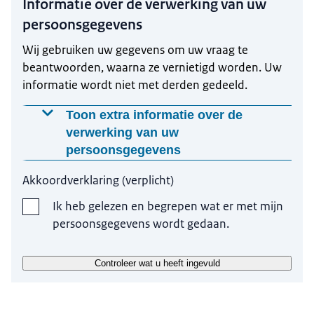
Informatie over de verwerking van uw
persoonsgegevens
Wij gebruiken uw gegevens om uw vraag te
beantwoorden, waarna ze vernietigd worden. Uw
informatie wordt niet met derden gedeeld.
Toon extra informatie over de
verwerking van uw
persoonsgegevens
Waarom worden deze gegevens gevraagd?
Akkoordverklaring
(
verplicht
)
Wij gebruiken uw gegevens, met uw toestemming,
Ik heb gelezen en begrepen wat er met mijn
omdat wij anders niet in staat zijn om uw vraag te
persoonsgegevens wordt gedaan.
beantwoorden
Op welke manier worden uw gegevens verwerkt?
Controleer wat u heeft ingevuld
Wij gebruiken uw gegevens om uw vraag te
beantwoorden. Uw vraag wordt door onze eigen