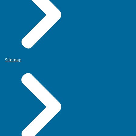
uitvoeren van voorbehouden handelingen in opdracht
.
Werkzaamheden in opdracht of ‘onder supervisie’
tellen niet mee voor herregistratie. Om
werkzaamheden mee te mogen tellen staat in de Wet
Sitemap
BIG dat ze ‘functioneel zelfstandig’ moeten zijn
uitgevoerd. Dat is bij werken onder supervisie niet
het geval.