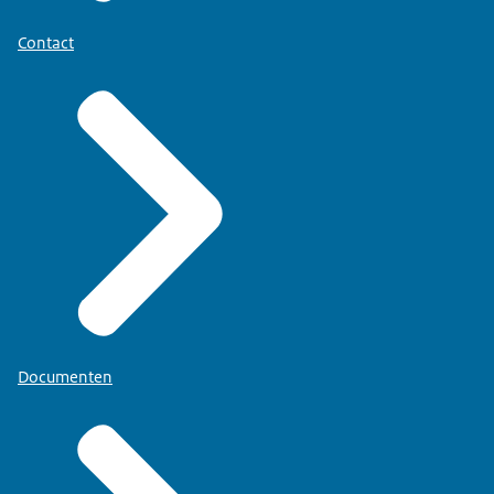
Mijn BIG-register
’.
Contact
beoordelingskader
voor gedetailleerde informatie over
uw beroep.
Documenten