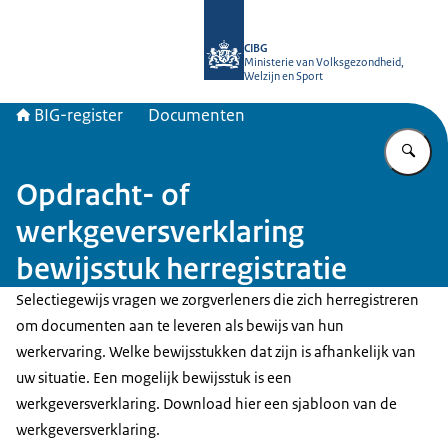
Naar de homepage van BIG-register
CIBG
Ministerie van Volksgezondheid,
Welzijn en Sport
BIG-register
Documenten
Vu
Opdracht- of
werkgeversverklaring
bewijsstuk herregistratie
Selectiegewijs vragen we zorgverleners die zich herregistreren
om documenten aan te leveren als bewijs van hun
werkervaring. Welke bewijsstukken dat zijn is afhankelijk van
uw situatie. Een mogelijk bewijsstuk is een
werkgeversverklaring. Download hier een sjabloon van de
werkgeversverklaring.