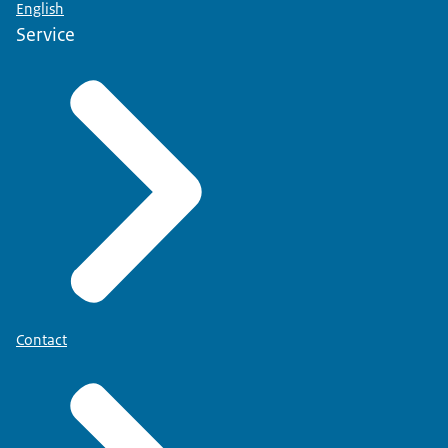
English
notificaties meer te willen ontvangen, dan ontvangt u
Service
alle berichten over uw aanvraag per post op het
woonadres dat bij het BIG-register bekend is.
Contact