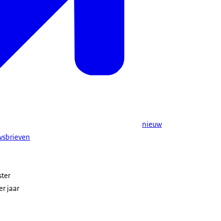
nieuw
wsbrieven
ster
er jaar