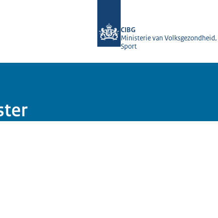
Naar de homepage van BIG-register
CIBG
Ministerie van Volksgezondheid,
Sport
n
ster