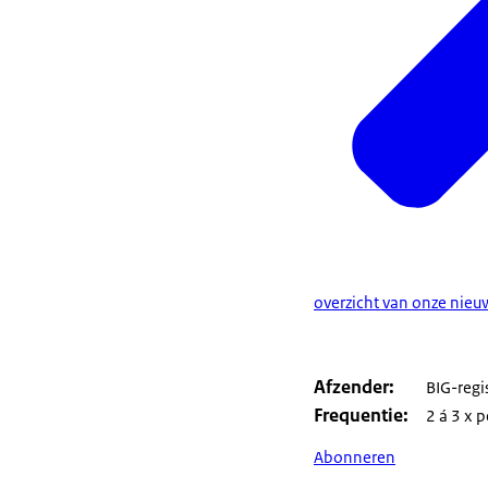
overzicht van onze nieu
Afzender
BIG-regi
Frequentie
2 á 3 x p
Abonneren