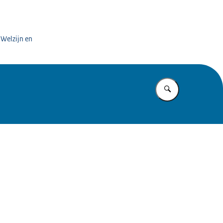
 Welzijn en
Vul in wat u z