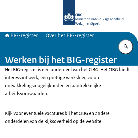
Naar de homepage van BIG-register
CIBG
Ministerie van Volksgezondheid,
Welzijn en Sport
BIG-register
Over het BIG-register
Vu
Werken bij het BIG-register
Het BIG-register is een onderdeel van het CIBG. Het CIBG biedt
interessant werk, een prettige werksfeer, volop
ontwikkelingsmogelijkheden en aantrekkelijke
arbeidsvoorwaarden.
Kijk voor eventuele vacatures bij het CIBG en andere
onderdelen van de Rijksoverheid op de website