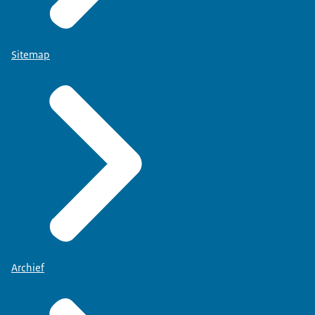
Sitemap
Archief