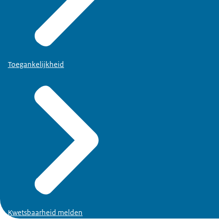
Toegankelijkheid
Kwetsbaarheid melden