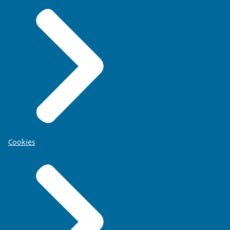
Cookies