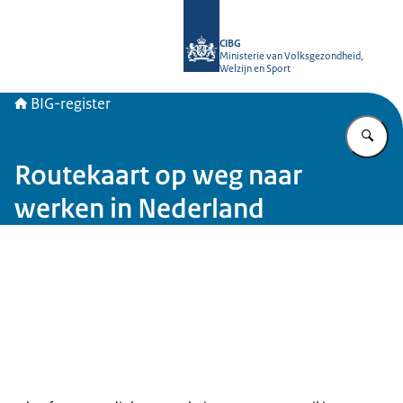
Naar de homepage van BIG-register
CIBG
Ministerie van Volksgezondheid,
Welzijn en Sport
BIG-register
Vu
Routekaart op weg naar
werken in Nederland