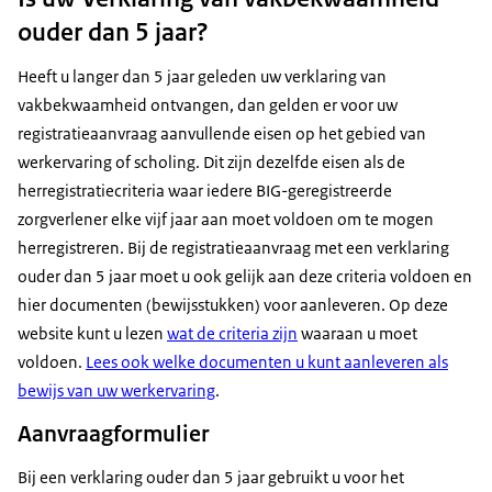
Nooit geregistreerd gestaan of op dit moment niet
ouder dan 5 jaar?
meer geregistreerd?
Dan kunt u van het betreffende land geen CCPS
Heeft u langer dan 5 jaar geleden uw verklaring van
aanleveren. U moet dan een verklaring aanleveren
vakbekwaamheid ontvangen, dan gelden er voor uw
waarin staat dat u niet (meer) geregistreerd staat en/of
registratieaanvraag aanvullende eisen op het gebied van
nooit heeft gestaan. Deze verklaring wordt vaak een
werkervaring of scholing. Dit zijn dezelfde eisen als de
Certificate of non-registration genoemd. De eisen aan
herregistratiecriteria waar iedere BIG-geregistreerde
dit document zijn gelijk aan de eisen voor het CCPS.
zorgverlener elke vijf jaar aan moet voldoen om te mogen
herregistreren. Bij de registratieaanvraag met een verklaring
ouder dan 5 jaar moet u ook gelijk aan deze criteria voldoen en
hier documenten (bewijsstukken) voor aanleveren. Op deze
website kunt u lezen
wat de criteria zijn
waaraan u moet
voldoen.
Lees ook welke documenten u kunt aanleveren als
bewijs van uw werkervaring
.
Aanvraagformulier
Bij een verklaring ouder dan 5 jaar gebruikt u voor het