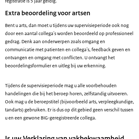
registratie is 5 jaar geldig.
Extra beoordeling voor artsen
Bent u arts, dan moet u tijdens uw supervisieperiode ook nog
door een aantal collega's worden beoordeeld op professioneel
gedrag. Denk aan onderwerpen zoals omgang en
communicatie met patienten en collega's, feedback geven en
ontvangen en omgang met conflicten. U ontvangt het
beoordelingsformulier en uitleg bij uw erkenning.
Tijdens de supervisieperiode mag u alle voorbehouden
handelingen die bij het beroep horen, zelfstandig uitvoeren.
Ook mag u de beroepstitel (bijvoorbeeld arts, verpleegkundige,
lijst met bevoegde autoriteiten
vindt u de bij ons
tandarts) gebruiken. Er is dus op dit gebied geen verschil tussen
bekende buitenlandse organisaties waar u de
u en een gewone BIG-geregistreerde collega.
verklaringen of informatie over deze verklaringen kunt
opvragen.
Is uw Verklaring van vakbekwaamheid