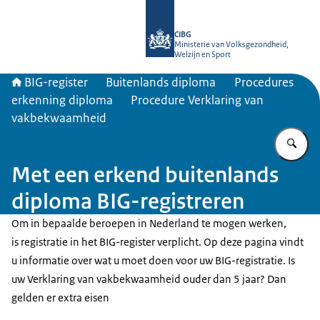
Naar de homepage van BIG-register
CIBG
Ministerie van Volksgezondheid,
Welzijn en Sport
BIG-register
Buitenlands diploma
Procedures
erkenning diploma
Procedure Verklaring van
vakbekwaamheid
Vu
Met een erkend buitenlands
diploma BIG-registreren
Om in bepaalde beroepen in Nederland te mogen werken,
is registratie in het BIG-register verplicht. Op deze pagina vindt
u informatie over wat u moet doen voor uw BIG-registratie. Is
uw Verklaring van vakbekwaamheid ouder dan 5 jaar? Dan
gelden er extra eisen