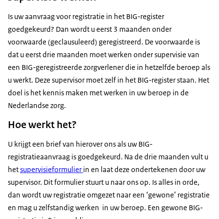
land. Deze verklaring moet aan de volgende eisen
Vermeld naast de start én einddatum, ook het land
kopie zijn
Is uw aanvraag voor registratie in het BIG-register
voldoen:
waar de werkervaring is opgedaan of de opleiding of
U levert deze verklaring aan uit:
goedgekeurd? Dan wordt u eerst 3 maanden onder
cursus is gevolgd. Uw CV moet naar waarheid zijn
Mag niet ouder zijn dan drie maanden;
voorwaarde (geclausuleerd) geregistreerd. De voorwaarde is
opgesteld.
het land waar u uw diploma heeft gehaald EN
Moet het originele document of een gewaarmerkte
dat u eerst drie maanden moet werken onder supervisie van
alle
landen waar u ná het behalen van uw diploma
kopie zijn.
een BIG-geregistreerde zorgverlener die in hetzelfde beroep als
langer dan drie maanden heeft gewoond of
U levert deze verklaring aan uit:
u werkt. Deze supervisor moet zelf in het BIG-register staan. Het
aanvullende stages/coschappen heeft gevolgd of
doel is het kennis maken met werken in uw beroep in de
gewerkt heeft in uw beroep.
het land waar u uw diploma heeft gehaald;
Nederlandse zorg.
alle
landen waar u
ná
het behalen van uw diploma
Op de
Hoe werkt het?
langer dan drie maanden heeft gewoond of
aanvullende stages/coschappen heeft gevolgd of
U krijgt een brief van hierover ons als uw BIG-
gewerkt heeft in uw beroep.
registratieaanvraag is goedgekeurd. Na de drie maanden vult u
Tip!
Zorg dat u de verklaringen in huis heeft voordat u
het
supervisieformulier
in en laat deze ondertekenen door uw
de BIG-registratie aanvraagt. Dit voorkomt vertragingen
supervisor. Dit formulier stuurt u naar ons op. Is alles in orde,
in de aanvraag en mogelijk onnodig extra kosten.
dan wordt uw registratie omgezet naar een ‘gewone’ registratie
en mag u zelfstandig werken in uw beroep. Een gewone BIG-