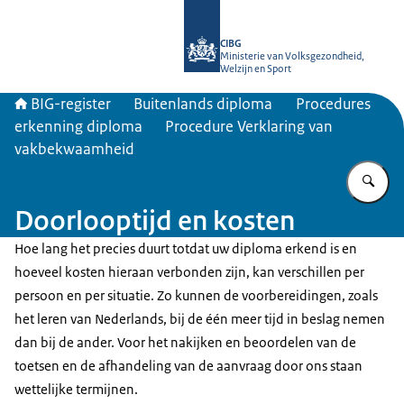
Naar de homepage van BIG-register
CIBG
Ministerie van Volksgezondheid,
Welzijn en Sport
BIG-register
Buitenlands diploma
Procedures
erkenning diploma
Procedure Verklaring van
vakbekwaamheid
Vu
Doorlooptijd en kosten
Hoe lang het precies duurt totdat uw diploma erkend is en
hoeveel kosten hieraan verbonden zijn, kan verschillen per
persoon en per situatie. Zo kunnen de voorbereidingen, zoals
het leren van Nederlands, bij de één meer tijd in beslag nemen
dan bij de ander. Voor het nakijken en beoordelen van de
toetsen en de afhandeling van de aanvraag door ons staan
wettelijke termijnen.