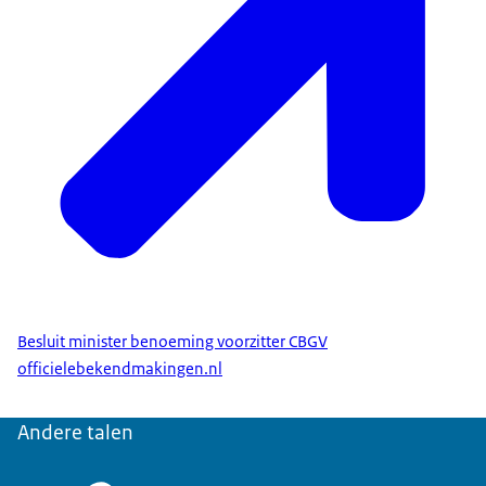
Besluit minister benoeming voorzitter CBGV
officielebekendmakingen.nl
Andere talen