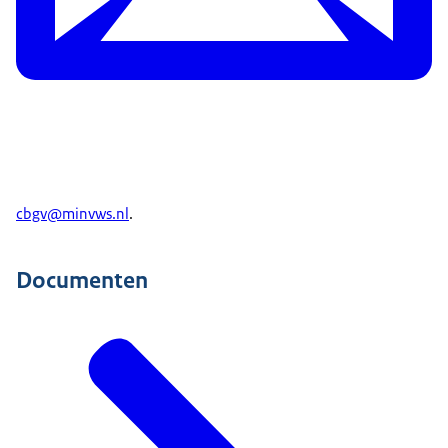
cbgv@minvws.nl
.
Documenten