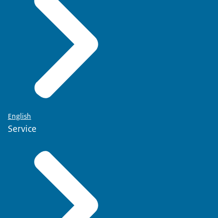
Als er documenten ontbreken, krijgt u hier
dan voor u van toepassing is.
bericht over.
English
Service