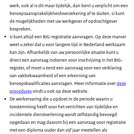
weet welke u moet aanleveren. Zorg dat u de
werk, ook al is dit maar tijdelijk, dan bent u verplicht om een
aanvraagformulier tijdelijke en incidentele
5.
Er sprake van tijdelijk en incidenteel wanneer u
documenten in huis heeft voordat u de
beroepsaansprakelijkheidsverzekering af te sluiten. U kunt
dienstverlening
in, print deze uit en onderteken.
Beoordeling
in Nederland wilt werken voor een periode van:
aanvraag opstuurt.
de mogelijkheden met uw werkgever of opdrachtgever
minder dan een vijfde deel van de voltijds-
Stuur het aanvraagformulier met de vereiste
bespreken.
arbeidsduur (maximaal 8 uur per week), OF
documenten (bewijsstukken) op. Bepaalde
6.
U kunt altijd een BIG-registratie aanvragen. Op deze manier
minder dan 3 maanden per jaar.
documenten kunt u per
Ontvangst besluit
weet u zeker dat u voor langere tijd in Nederland werkzaam
Het tijdelijke en incidentele karakter van de
Wanneer uw aanvraag en de vereiste
kan zijn. Afhankelijk van uw persoonlijke situatie kunt u
werkzaamheden wordt bij de aanvraag
documenten stukken binnen zijn, wordt de
direct een aanvraag indienen voor inschrijving in het BIG-
7.
beoordeeld. U moet dit aantonen met
aanvraag door ons beoordeeld. U ontvangt
register, of moet u eerst een aanvraag voor een verklaring
Aan het werk
bewijsstukken.
binnen vier weken het (voorgenomen) besluit
van vakbekwaamheid of een erkenning van
Afhankelijk van uw keuze ontvangt u de
Wilt u voor meer of langer dan de hierboven
over uw aanvraag.
beroepskwalificaties aanvragen. Meer informatie over
deze
toestemming of afwijzing per post of per mail.
8.
genoemde termijnen in Nederland werken in
procedures
vindt u ook op deze website.
U maakt deze keuze in het aanvraagformulier.
Verlenging aanvragen
uw beroep, dan moet u uw diploma laten
De werkervaring die u opdoet in de periode waarin u
Wordt uw aanvraag afgewezen en bent u het
erkennen en BIG-registratie aanvragen. Via de
Heeft u de toestemming om tijdelijk en
toestemming heeft voor het verrichten van tijdelijke en
hier niet mee eens, dan kunt u hier bezwaar
incidenteel in Nederland te werken ontvangen,
incidentele dienstverlening wordt zelfstandig bevoegd
maken. Meer informatie over hoe u
bezwaar
dan betekent dat u vanaf dat moment:
opgedaan en mag daarom bij een aanvraag voor registratie
kunt maken
leest u op deze website en in het
1 jaar in uw beroep mag werken in
Voor drie opeenvolgende jaren kunnen
besluit.
met een diploma ouder dan vijf jaar meetellen als
Nederland, maar niet meer dan maximale