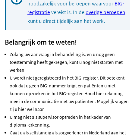
noodzakelijk voor beroepen waarvoor
BIG-
registratie
vereist is. In de
overige beroepen
kunt u direct tijdelijk aan het werk.
1.
Belangrijk om te weten!
Controleer de voorwaarden
Zolang uw aanvraag in behandeling is, en u nog geen
toestemming heeft gekregen, kunt u nog niet starten met
2.
werken.
Bereid uw aanvraag voor
U wordt niet geregistreerd in het BIG-register. Dit betekent
U kunt Tijdelijk en Incidenteel werken
ook dat u geen BIG-nummer krijgt en patiënten u niet
aanvragen als u:
3.
kunnen opzoeken in het BIG-register. Houd hier rekening
een beroepsdiploma heeft van binnen de EU
Vul het aanvraagformulier in
mee in de communicatie met uw patiënten. Mogelijk vragen
of Zwitserland voor een beroep waarvoor
Voor een snelle afhandeling van uw aanvraag is
zij u hier wel naar.
BIG-registratie vereist
is, EN
het belangrijk dat u de aanvraag goed
U mag niet als supervisor optreden in het kader van
4.
u daadwerkelijk tijdelijk en incidenteel in
voorbereidt. Lees daarom de informatie over de
diploma-erkenning.
Stuur de aanvraag en de documenten op
Nederland in dit beroep gaat werken
aan te leveren
documenten
goed door zodat u
Gaat u als zelfstandig als zorgverlener in Nederland aan het
(diensten wilt verrichten)
Zijn de voorbereidingen in orde? Vul dan het