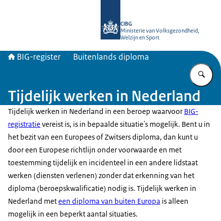
Naar de homepage van BIG-register
CIBG
Ministerie van Volksgezondheid,
Welzijn en Sport
BIG-register
Buitenlands diploma
Vu
Tijdelijk werken in Nederland
Tijdelijk werken in Nederland in een beroep waarvoor
BIG-
registratie
vereist is, is in bepaalde situatie's mogelijk. Bent u in
het bezit van een Europees of Zwitsers diploma, dan kunt u
door een Europese richtlijn onder voorwaarde en met
toestemming tijdelijk en incidenteel in een andere lidstaat
werken (diensten verlenen) zonder dat erkenning van het
diploma (beroepskwalificatie) nodig is. Tijdelijk werken in
Nederland met
een diploma van buiten Europa
is alleen
mogelijk in een beperkt aantal situaties.