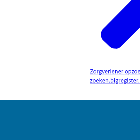
Zorgverlener opzo
zoeken.bigregister.