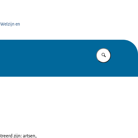
 Welzijn en
Vul in wat u z
reerd zijn: artsen,