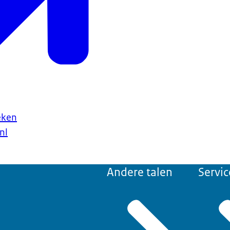
eken
nl
Andere talen
Servic