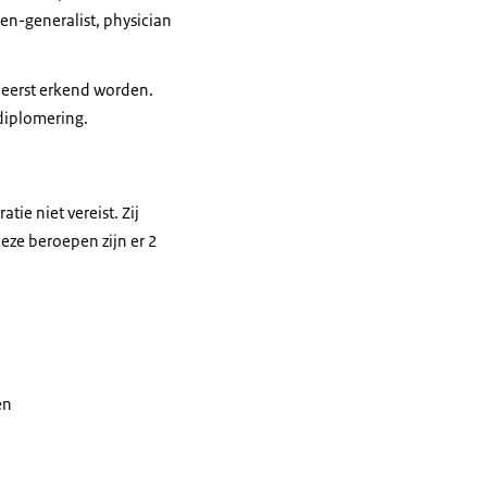
n-generalist, physician
 eerst erkend worden.
 diplomering.
ie niet vereist. Zij
ze beroepen zijn er 2
en