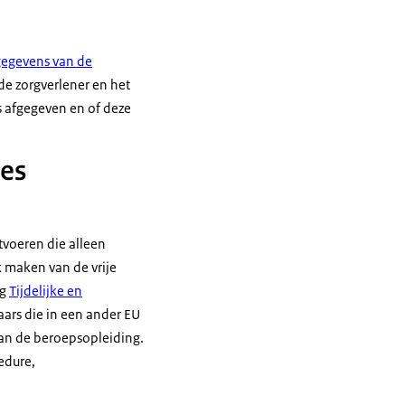
gegevens van de
de zorgverlener en het
s afgegeven en of deze
ees
tvoeren die alleen
 maken van de vrije
ag
Tijdelijke en
ars die in een ander EU
van de beroepsopleiding.
edure,