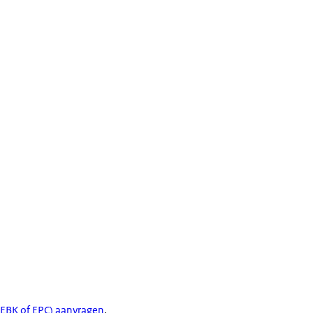
(EBK of EPC) aanvragen
.