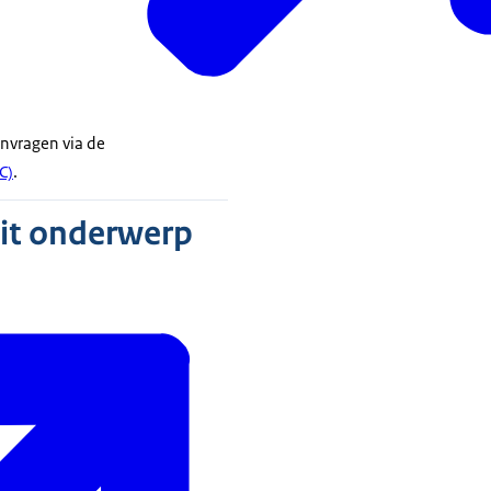
anvragen via de
C)
.
dit onderwerp