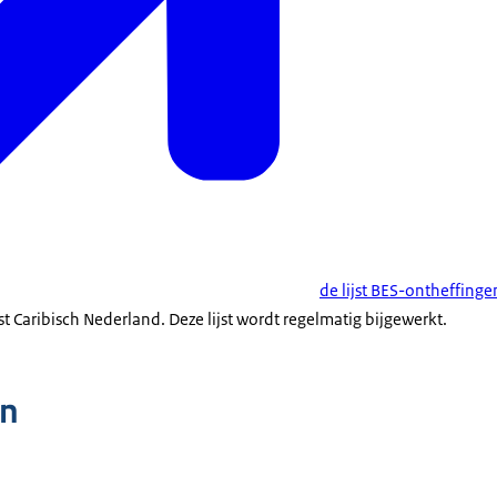
t in behandeling nemen.
de lijst BES-ontheffinge
info
t Caribisch Nederland. Deze lijst wordt regelmatig bijgewerkt.
n