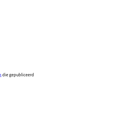
n
die gepubliceerd
@besontheffingen.nl
.