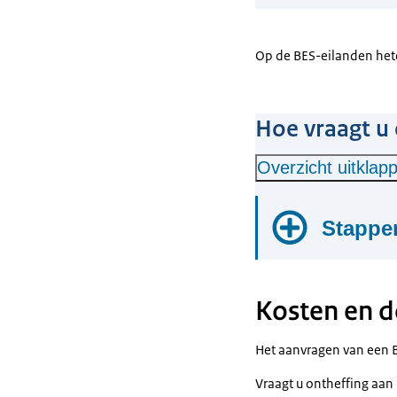
Op de BES-eilanden het
Hoe vraagt u
Overzicht uitklap
Stappe
Stap 1
Kosten en d
Voorbereid
Het aanvragen van een BE
Stap 2
Vraagt u ontheffing aan 
Formulier i