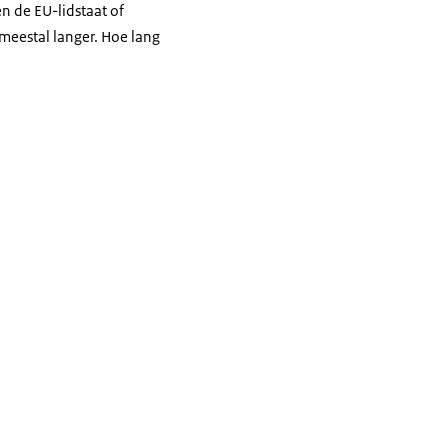
 de EU-lidstaat of
n) kost tijd. Alleen
meestal langer. Hoe lang
daarom eerst de
fhankelijk van uw
jsstukken)
welke
oepassing is.
t BIG-registratie
’.
e-mail naar
erland
oma
’.
rin staat dat u de
 BES-ontheffing
’.
ng is maximaal 4 jaar
egistratie
'
nders kunnen wij uw