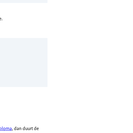
e.
iploma
, dan duurt de