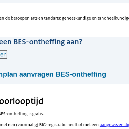
en de beroepen arts en tandarts: geneeskundige en tandheelkundig
 een BES-ontheffing aan?
pen
nplan aanvragen BES-ontheffing
oorlooptijd
ing
S-ontheffing is gratis.
met een (voormalig) BIG-registratie heeft of met een
aangewezen d
nvullen