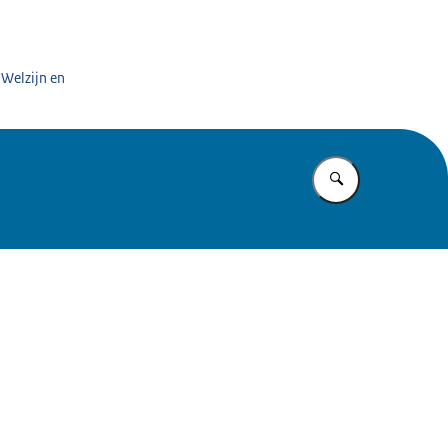
 Welzijn en
Vul in wat u z