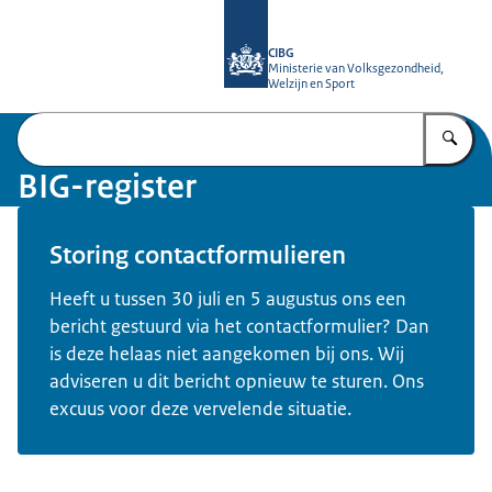
Naar de homepage van BIG-register
CIBG
Ministerie van Volksgezondheid,
Welzijn en Sport
Vu
BIG-register
Storing contactformulieren
Heeft u tussen 30 juli en 5 augustus ons een
bericht gestuurd via het contactformulier? Dan
is deze helaas niet aangekomen bij ons. Wij
adviseren u dit bericht opnieuw te sturen. Ons
excuus voor deze vervelende situatie.