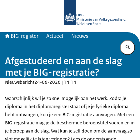
Naar de homepage van BIG-register
CIBG
Ministerie van Volksgezondheid,
Welzijn en Sport
BIG-register
Actueel
Nieuws
Vu
Afgestudeerd en aan de slag
met je BIG-registratie?
Nieuwsbericht
24-06-2026 | 14:14
Waarschijnlijk wil je zo snel mogelijk aan het werk. Zodra je
diploma in het diplomaregister staat of je je fysieke diploma
hebt ontvangen, kun je een BIG-registratie aanvragen. Met een
BIG-registratie mag je de beschermde beroepstitel voeren en in
je beroep aan de slag. Wat kun je zelf doen om de aanvraag zo
vlot mogelijk te laten verlopen? Lees de onderstaande