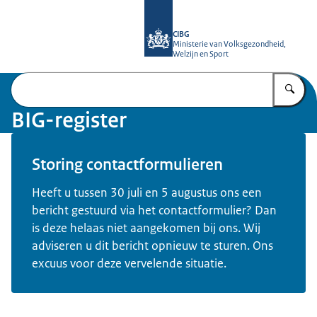
Naar de homepage van BIG-register
CIBG
Ministerie van Volksgezondheid,
Welzijn en Sport
Vu
BIG-register
Storing contactformulieren
Heeft u tussen 30 juli en 5 augustus ons een
bericht gestuurd via het contactformulier? Dan
is deze helaas niet aangekomen bij ons. Wij
adviseren u dit bericht opnieuw te sturen. Ons
excuus voor deze vervelende situatie.