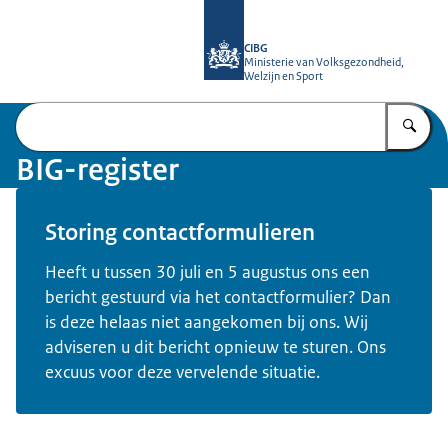
Naar de homepage van BIG-register
CIBG
Ministerie van Volksgezondheid,
Welzijn en Sport
Vu
BIG-register
Storing contactformulieren
Heeft u tussen 30 juli en 5 augustus ons een
bericht gestuurd via het contactformulier? Dan
is deze helaas niet aangekomen bij ons. Wij
adviseren u dit bericht opnieuw te sturen. Ons
excuus voor deze vervelende situatie.