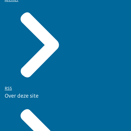
RSS
Over deze site
website staatsexamensnt2.nl
.
alle andere taalinstituten die een cursus