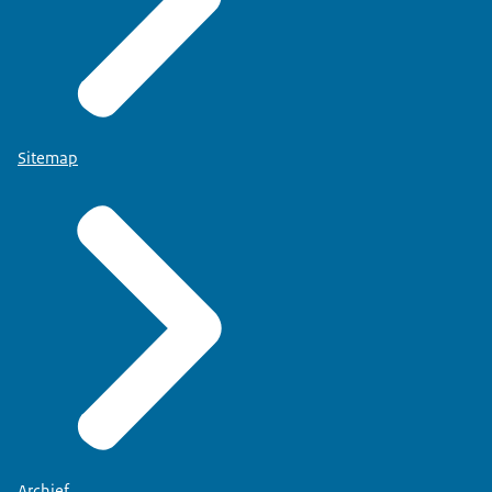
Sitemap
website staatsexamensnt2.nl
.
De staatexamens NT2 legt u af bij een van de centrale
examenpunten. Meer informatie hierover vindt u op
de
Archief