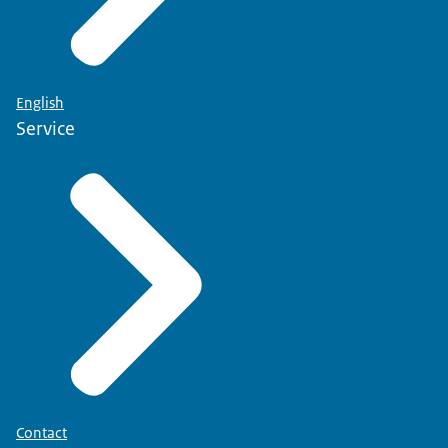
van
Let op: Een certificaat/bewijs van deelname is niet
voldoende; het certificaat moet aantonen dat u een
toets op alle onderdelen heeft afgelegd en behaald.
English
Service
Contact