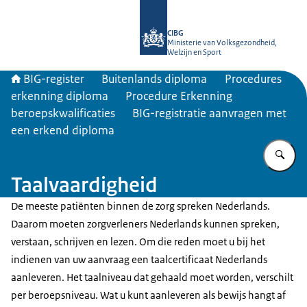
Naar de homepage van BIG-register
CIBG
Ministerie van Volksgezondheid,
Welzijn en Sport
BIG-register
Buitenlands diploma
Procedures
erkenning diploma
Procedure Erkenning
beroepskwalificaties
BIG-registratie aanvragen met
een erkend diploma
Vu
Taalvaardigheid
De meeste patiënten binnen de zorg spreken Nederlands.
Daarom moeten zorgverleners Nederlands kunnen spreken,
verstaan, schrijven en lezen. Om die reden moet u bij het
indienen van uw aanvraag een taalcertificaat Nederlands
aanleveren. Het taalniveau dat gehaald moet worden, verschilt
per beroepsniveau. Wat u kunt aanleveren als bewijs hangt af