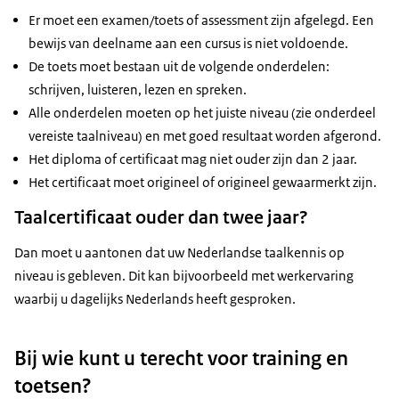
afgerond.
Er moet een examen/toets of assessment zijn afgelegd. Een
Een deelname certificaat voor een cursus
bewijs van deelname aan een cursus is niet voldoende.
Nederlandse taal zonder dat er een toets/examen is
De toets moet bestaan uit de volgende onderdelen:
afgelegd.
schrijven, luisteren, lezen en spreken.
Een diploma van een (beroeps)opleiding op een
Alle onderdelen moeten op het juiste niveau (zie onderdeel
lager niveau dan het niveau van de opleiding van het
vereiste taalniveau) en met goed resultaat worden afgerond.
beroep waarvoor de aanvraag wordt ingediend.
Het diploma of certificaat mag niet ouder zijn dan 2 jaar.
Het certificaat moet origineel of origineel gewaarmerkt zijn.
Taalcertificaat ouder dan twee jaar?
Dan moet u aantonen dat uw Nederlandse taalkennis op
niveau is gebleven. Dit kan bijvoorbeeld met werkervaring
waarbij u dagelijks Nederlands heeft gesproken.
Bij wie kunt u terecht voor training en
toetsen?