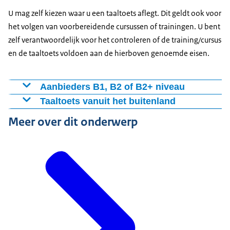
U mag zelf kiezen waar u een taaltoets aflegt. Dit geldt ook voor
het volgen van voorbereidende cursussen of trainingen. U bent
zelf verantwoordelijk voor het controleren of de training/cursus
en de taaltoets voldoen aan de hierboven genoemde eisen.
Aanbieders B1, B2 of B2+ niveau
Voor een voorbereidende cursus en/of het behalen van
Taaltoets vanuit het buitenland
een taalcertificaat op taalniveau B1, B2 en B2+ kunt u
Woont u in het buitenland en is uw Nederlands goed?
Meer over dit onderwerp
terecht bij:
Dan kunt u een toets '
een universitair talencentrum. Op de NUT website
vindt u een overzicht met