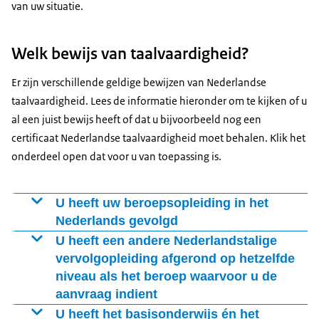
van uw situatie.
Welk bewijs van taalvaardigheid?
Er zijn verschillende geldige bewijzen van Nederlandse
taalvaardigheid. Lees de informatie hieronder om te kijken of u
al een juist bewijs heeft of dat u bijvoorbeeld nog een
certificaat Nederlandse taalvaardigheid moet behalen. Klik het
onderdeel open dat voor u van toepassing is.
U heeft uw beroepsopleiding in het
Nederlands gevolgd
Het diploma van uw beroepsopleiding is uw bewijs van
U heeft een andere Nederlandstalige
taalvaardigheid.
vervolgopleiding afgerond op hetzelfde
niveau als het beroep waarvoor u de
Opleiding fysiotherapie gevolgd?
aanvraag indient
Het diploma van deze opleiding is uw bewijs van
U heeft het basisonderwijs én het
Een aantal scholen in Nederland biedt de opleiding