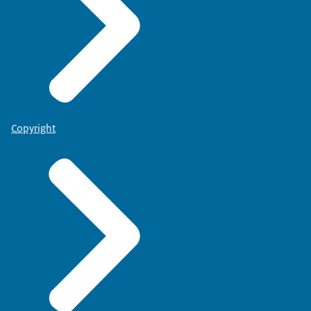
Nederlands kunnen aanbieden op het juiste
taalniveau en met de juiste cursusonderdelen (lezen,
schrijven, spreken en luisteren).
Extra informatie voor B2+
Niet alle talencentra bieden een taalcursus/taaltoets op
B2+ niveau aan. Vraag dit daarom altijd goed na.
Copyright
Controleer ook of er getoetst wordt op alle vereiste
onderdelen: lezen, schrijven, spreken en luisteren.