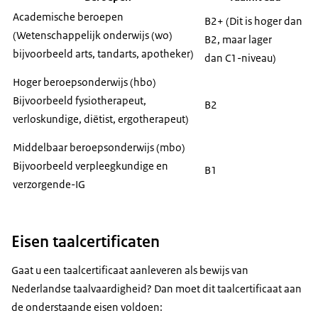
Nederlandstalige vervolgopleiding.
Academische beroepen
B2+ (Dit is hoger dan
Een behaald taalcertificaat dat niet (volledig) aan de
(Wetenschappelijk onderwijs (wo)
B2, maar lager
eisen voldoet (bijvoorbeeld omdat het ouder is dan
bijvoorbeeld arts, tandarts, apotheker)
dan C1-niveau)
twee jaar) samen met werkervaring waarbij u de
Hoger beroepsonderwijs (hbo)
Nederlandse taal moest gebruiken.
Bijvoorbeeld fysiotherapeut,
B2
Voorbeelden van andere bewijzen van
verloskundige, diëtist, ergotherapeut)
taalvaardigheid die niet geldig zijn:
Middelbaar beroepsonderwijs (mbo)
Bijvoorbeeld verpleegkundige en
B1
verzorgende-IG
Een inburgeringsdiploma van de Wet Inburgering.
Het niveau dat hier getoetst wordt is A2-niveau en
dat is een te laag taalniveau.
Eisen taalcertificaten
Alleen werkervaring waar Nederlands werd
gesproken zonder een taalcertificaat of een andere
Gaat u een taalcertificaat aanleveren als bewijs van
afgeronde opleiding in de Nederlandse taal.
Nederlandse taalvaardigheid? Dan moet dit taalcertificaat aan
Alleen basisonderwijs óf alleen middelbaar
de onderstaande eisen voldoen:
onderwijs in de Nederlandse taal gevolgd en