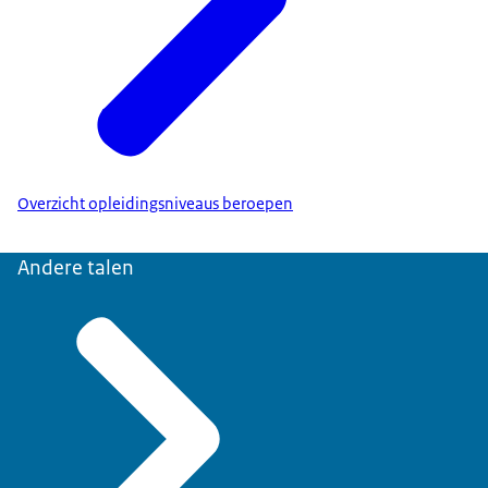
Overzicht opleidingsniveaus beroepen
Andere talen
Nederlands als vreemde taal
' (CNaVT) afleggen. Dit
moet een toets van de Nederlandse Taalunie zijn. Op
het certificaat staat: College voor Toetsing en Examens
aanbieders die op zorgpersoneel gerichte cursussen
of de Nederlandse Taalunie.
en toetse
n aanbieden. Ook vindt u hier een overzicht