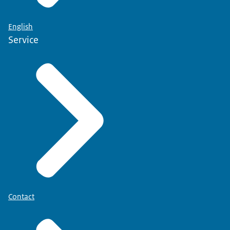
niet erg, want zolang de aanvraag in behandeling is
blijft uw registratie geldig en blijft u in het BIG-register
English
staan. Ook als uw uiterste herregistratiedatum
Service
ondertussen al voorbij is.
Mijn Big-register
in uw digitale dossier zien of de door u
opgestuurde documenten zijn ontvangen. In uw
digitale dossier kunt u ook de status zien van uw
aanvraag. Er wordt geen aparte ontvangstbevestiging
gestuurd.
Contact