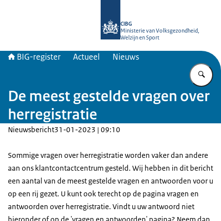
Naar de homepage van BIG-register
CIBG
Ministerie van Volksgezondheid,
Welzijn en Sport
BIG-register
Actueel
Nieuws
Vu
De meest gestelde vragen over
herregistratie
Nieuwsbericht
31-01-2023 | 09:10
Sommige vragen over herregistratie worden vaker dan andere
aan ons klantcontactcentrum gesteld. Wij hebben in dit bericht
een aantal van de meest gestelde vragen en antwoorden voor u
op een rij gezet. U kunt ook terecht op de pagina
vragen en
antwoorden over herregistrati
e. Vindt u uw antwoord niet
hieronder of op de 'vragen en antwoorden' pagina? Neem dan