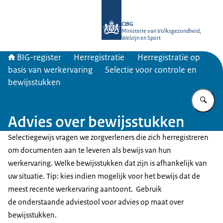
Naar de homepage van BIG-register
CIBG
Ministerie van Volksgezondheid,
Welzijn en Sport
BIG-register
Herregistratie
Herregistratie op
basis van werkervaring
Selectie voor controle en
bewijsstukken
Vu
Advies over bewijsstukken
Selectiegewijs vragen we zorgverleners die zich herregistreren
om documenten aan te leveren als bewijs van hun
werkervaring. Welke bewijsstukken dat zijn is afhankelijk van
uw situatie. Tip: kies indien mogelijk voor het bewijs dat de
meest recente werkervaring aantoont. Gebruik
de onderstaande adviestool voor advies op maat over
bewijsstukken.