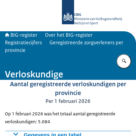
Naar de homepage van BIG-register
CIBG
Ministerie van Volksgezondheid,
Welzijn en Sport
BIG-register
Over het BIG-register
Registratiecijfers
Geregistreerde zorgverleners per
provincie
Vu
Verloskundige
Aantal geregistreerde verloskundigen per
provincie
Per 1 februari 2026
Op 1 februari 2026 was het totaal aantal geregistreerde
verloskundigen: 5.084
Gegevens in een tabel