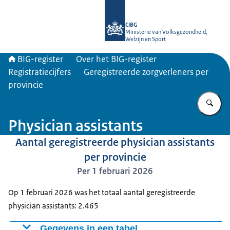
Naar de homepage van BIG-register
CIBG
Ministerie van Volksgezondheid,
Welzijn en Sport
BIG-register
Over het BIG-register
Registratiecijfers
Geregistreerde zorgverleners per
provincie
Vu
Physician assistants
Aantal geregistreerde physician assistants
per provincie
Per 1 februari 2026
Op 1 februari 2026 was het totaal aantal geregistreerde
physician assistants: 2.465
Gegevens in een tabel