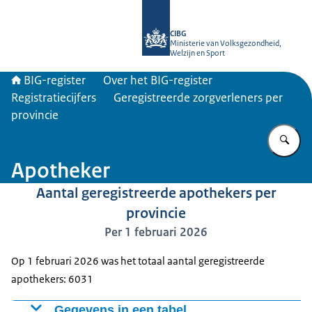
Naar de homepage van BIG-register
CIBG
Ministerie van Volksgezondheid,
Welzijn en Sport
BIG-register
Over het BIG-register
Registratiecijfers
Geregistreerde zorgverleners per
provincie
Vu
Apotheker
Aantal geregistreerde apothekers per
provincie
Per 1 februari 2026
Op 1 februari 2026 was het totaal aantal geregistreerde
apothekers: 6031
Gegevens in een tabel