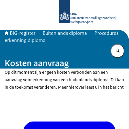
Naar de homepage van BIG-register
CIBG
Ministerie van Volksgezondheid,
Welzijn en Sport
BIG-register
Buitenlands diploma
Procedures
erkenning diploma
Vu
Kosten aanvraag
Op dit moment zijn er geen kosten verbonden aan een
aanvraag voor erkenning van een buitenlands diploma. Dit kan
in de toekomst veranderen. Meer hierover leest u in het bericht
'