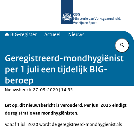
Naar de homepage van BIG-register
CIBG
Ministerie van Volksgezondheid,
Welzijn en Sport
BIG-register
Actueel
Nieuws
Vu
Geregistreerd-mondhygiënist
per 1 juli een tijdelijk BIG-
beroep
Nieuwsbericht
27-03-2020 | 14:55
Let op: dit nieuwsbericht is verouderd. Per juni 2025 eindigt
de registratie van mondhygiënisten.
Vanaf 1 juli 2020 wordt de geregistreerd-mondhygiënist als