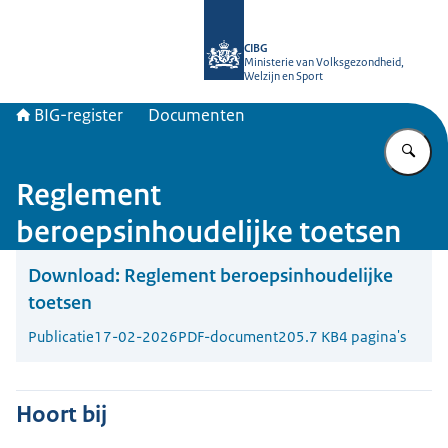
Naar de homepage van BIG-register
CIBG
Ministerie van Volksgezondheid,
Welzijn en Sport
BIG-register
Documenten
Vu
Reglement
beroepsinhoudelijke toetsen
Download:
Reglement beroepsinhoudelijke
toetsen
Publicatie
17-02-2026
PDF-document
205.7 KB
4 pagina's
Hoort bij