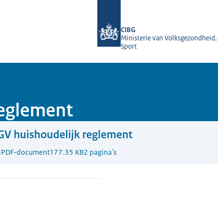
Naar de homepage van BIG-register
CIBG
Ministerie van Volksgezondheid,
Sport
reglement
V huishoudelijk reglement
6
PDF-document
177.35 KB
2 pagina's