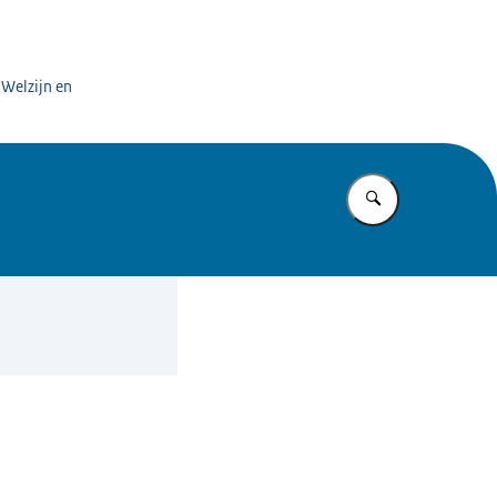
 Welzijn en
Vul in wat u z