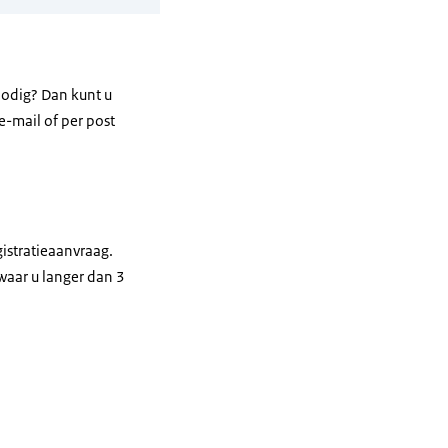
 nodig? Dan kunt u
e-mail of per post
gistratieaanvraag.
waar u langer dan 3