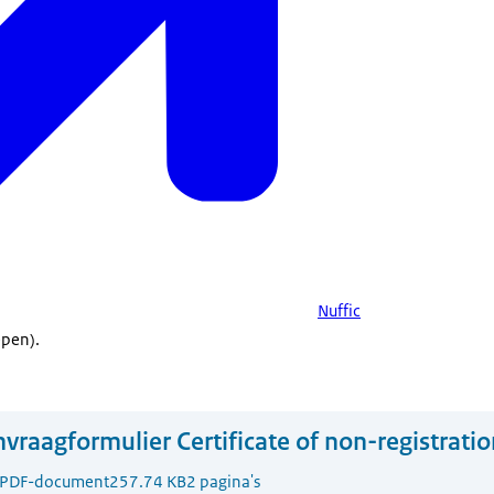
Nuffic
pen).
vraagformulier Certificate of non-registratio
PDF-document
257.74 KB
2 pagina's