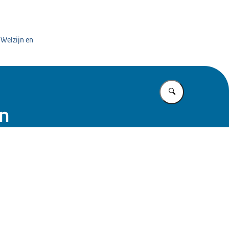
 Welzijn en
Vul in wat u z
on