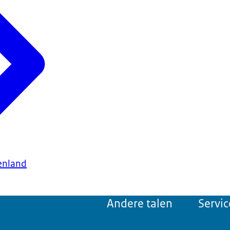
enland
Andere talen
Servic