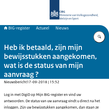
Naar de homepage van BIG-register
CIBG
Ministerie van Volksgezondheid,
Welzijn en Sport
BIG-register
Actueel
Nieuws
Vu
Heb ik betaald, zijn mijn
bewijsstukken aangekomen,
wat is de status van mijn
aanvraag ?
Nieuwsbericht
17-09-2018 | 15:52
Log in met DigiD op Mijn BIG-register en vind uw
antwoorden. De status van uw aanvraag vindt u direct na het
inloggen. Zijn uw bewijsstukken aangekomen, dan staan ze