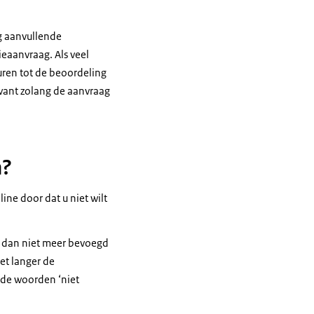
og aanvullende
ieaanvraag. Als veel
uren tot de beoordeling
, want zolang de aanvraag
n?
ine door dat u niet wilt
nt dan niet meer bevoegd
et langer de
 de woorden ‘niet