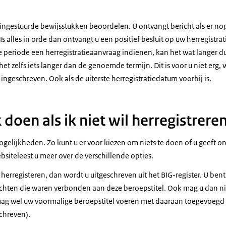
e ingestuurde bewijsstukken beoordelen. U ontvangt bericht als er n
s alles in orde dan ontvangt u een positief besluit op uw herregistrat
e periode een herregistratieaanvraag indienen, kan het wat langer d
het zelfs iets langer dan de genoemde termijn. Dit is voor u niet erg
u ingeschreven. Ook als de uiterste herregistratiedatum voorbij is.
doen als ik niet wil herregistrere
ogelijkheden. Zo kunt u er voor kiezen om niets te doen of u geeft onl
bsiteleest u meer over de verschillende opties.
e herregisteren, dan wordt u uitgeschreven uit het BIG-register. U be
chten die waren verbonden aan deze beroepstitel. Ook mag u dan ni
mag wel uw voormalige beroepstitel voeren met daaraan toegevoegd
schreven).