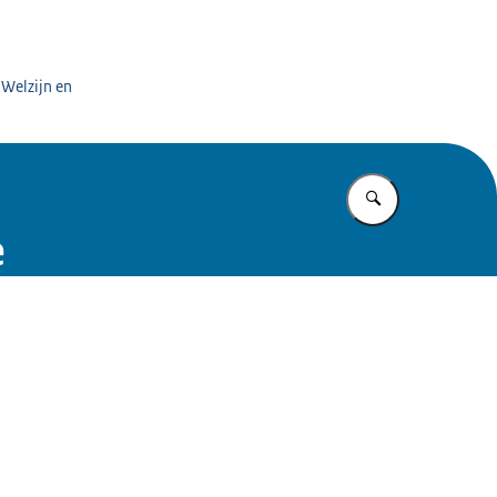
 Welzijn en
Vul in wat u z
e