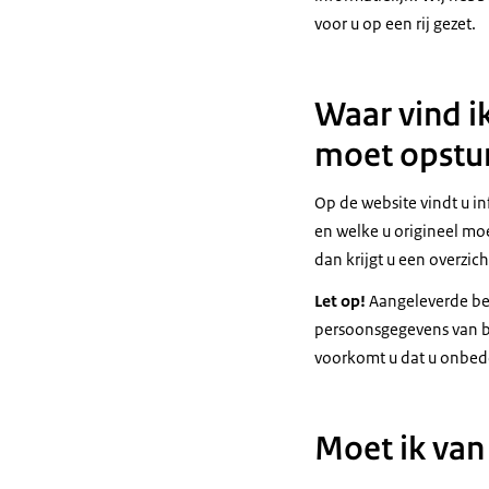
voor u op een rij gezet.
Waar vind i
moet opstu
Op de
website
vindt u in
en welke u origineel moe
dan krijgt u een overzic
Let op!
Aangeleverde be
persoonsgegevens van bi
voorkomt u dat u onbed
Moet ik van