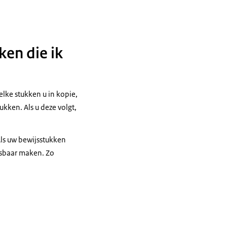
ken die ik
elke stukken u in kopie,
kken. Als u deze volgt,
ls uw bewijsstukken
esbaar maken. Zo