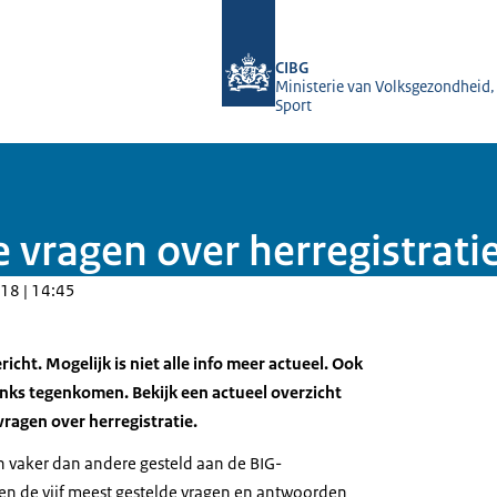
Naar de homepage van BIG-register
CIBG
Ministerie van Volksgezondheid,
Sport
e vragen over herregistrati
18 | 14:45
ericht. Mogelijk is niet alle info meer actueel. Ook
links tegenkomen.
Bekijk een actueel overzicht
vragen over herregistratie
.
vaker dan andere gesteld aan de BIG-
ben de vijf meest gestelde vragen en antwoorden