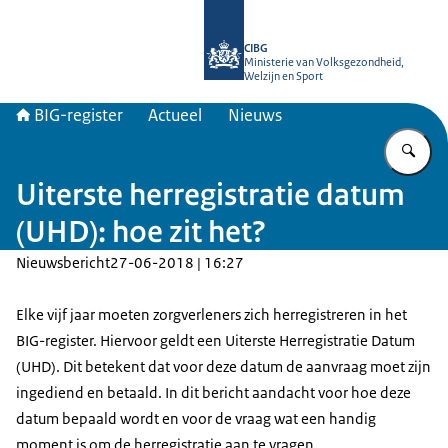
Naar de homepage van BIG-register
CIBG
Ministerie van Volksgezondheid,
Welzijn en Sport
BIG-register
Actueel
Nieuws
Vu
Uiterste herregistratie datum
(UHD): hoe zit het?
Nieuwsbericht
27-06-2018 | 16:27
Elke vijf jaar moeten zorgverleners zich herregistreren in het
BIG-register. Hiervoor geldt een Uiterste Herregistratie Datum
(UHD). Dit betekent dat voor deze datum de aanvraag moet zijn
ingediend en betaald. In dit bericht aandacht voor hoe deze
datum bepaald wordt en voor de vraag wat een handig
moment is om de herregistratie aan te vragen.