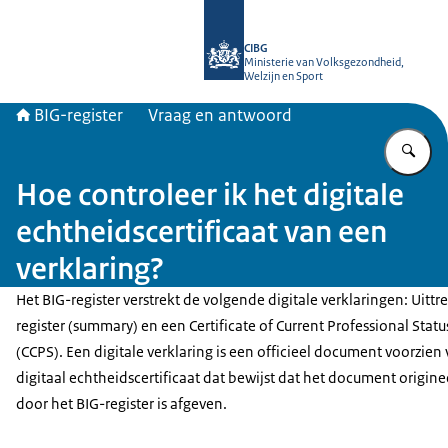
Naar de homepage van BIG-register
CIBG
Ministerie van Volksgezondheid,
Welzijn en Sport
BIG-register
Vraag en antwoord
Vu
Hoe controleer ik het digitale
echtheidscertificaat van een
verklaring?
Het BIG-register verstrekt de volgende digitale verklaringen: Uittr
register (summary) en een Certificate of Current Professional Statu
(CCPS). Een digitale verklaring is een officieel document voorzien
digitaal echtheidscertificaat dat bewijst dat het document originee
door het BIG-register is afgeven.