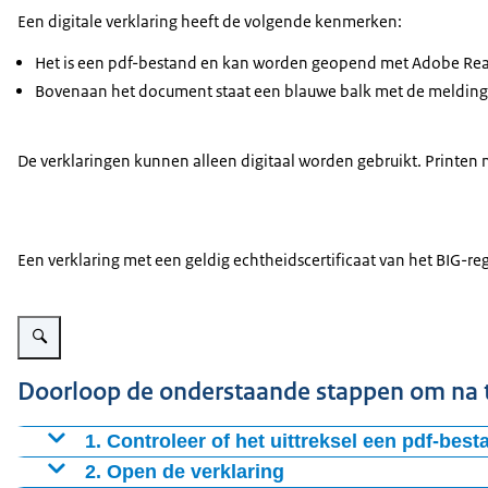
Een digitale verklaring heeft de volgende kenmerken:
Het is een pdf-bestand en kan worden geopend met Adobe Reader. 
Bovenaan het document staat een blauwe balk met de melding 
De verklaringen kunnen alleen digitaal worden gebruikt. Printen
Een verklaring met een geldig echtheidscertificaat van het BIG-regis
Vergroot afbeelding Voorbeeld blauwe balk boven aan verklaring van het BI
Doorloop de onderstaande stappen om na te
1. Controleer of het uittreksel een pdf-best
Eindigt de naam van het document op .pdf?
2. Open de verklaring