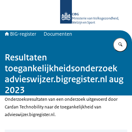
Naar de homepage van BIG-register
CIBG
Ministerie van Volksgezondheid,
Welzijn en Sport
BIG-register
Documenten
Vu
Resultaten
toegankelijkheidsonderzoek
advieswijzer.bigregister.nl aug
2023
Onderzoeksresultaten van een onderzoek uitgevoerd door
Cardan Technobility naar de toegankelijkheid van
advieswijzer.bigregister.nl.