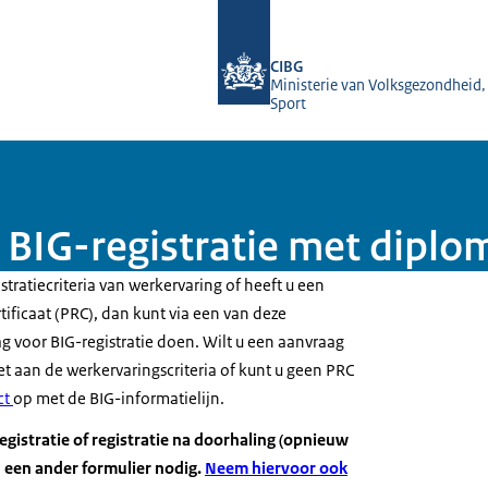
Naar de homepage van BIG-register
CIBG
Ministerie van Volksgezondheid,
Sport
BIG-registratie met diplom
stratiecriteria van werkervaring of heeft u een
rtificaat (PRC), dan kunt via een van deze
g voor BIG-registratie doen. Wilt u een aanvraag
t aan de werkervaringscriteria of kunt u geen PRC
ct
op met de BIG-informatielijn.
gistratie of registratie na doorhaling (opnieuw
u een ander formulier nodig.
Neem hiervoor ook