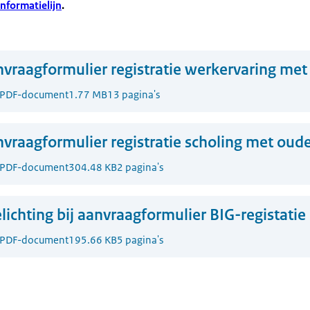
nformatielijn
.
vraagformulier registratie werkervaring me
PDF-document
1.77 MB
13 pagina's
vraagformulier registratie scholing met oud
PDF-document
304.48 KB
2 pagina's
lichting bij aanvraagformulier BIG-registati
PDF-document
195.66 KB
5 pagina's