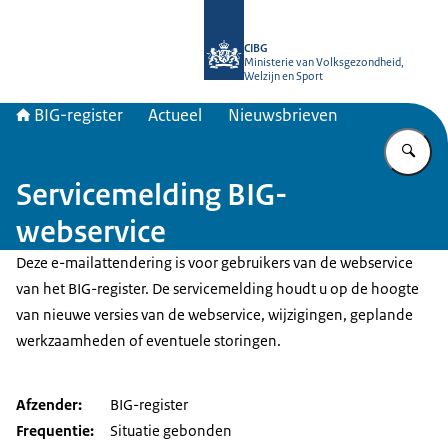
Naar de homepage van BIG-register
CIBG
Ministerie van Volksgezondheid,
Welzijn en Sport
BIG-register
Actueel
Nieuwsbrieven
Vu
Servicemelding BIG-
webservice
Deze e-mailattendering is voor gebruikers van de webservice
van het BIG-register. De servicemelding houdt u op de hoogte
van nieuwe versies van de webservice, wijzigingen, geplande
werkzaamheden of eventuele storingen.
Afzender
BIG-register
Frequentie
Situatie gebonden