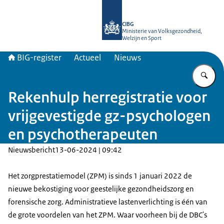
Naar de homepage van BIG-register
CIBG
Ministerie van Volksgezondheid,
Welzijn en Sport
BIG-register
Actueel
Nieuws
Vu
Rekenhulp herregistratie voor
vrijgevestigde gz-psychologen
en psychotherapeuten
Nieuwsbericht
13-06-2024 | 09:42
Het zorgprestatiemodel (ZPM) is sinds 1 januari 2022 de
nieuwe bekostiging voor geestelijke gezondheidszorg en
forensische zorg. Administratieve lastenverlichting is één van
de grote voordelen van het ZPM. Waar voorheen bij de DBC's