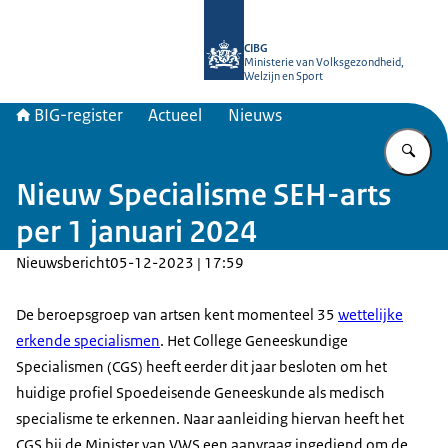
Naar de homepage van BIG-register
CIBG
Ministerie van Volksgezondheid,
Welzijn en Sport
BIG-register
Actueel
Nieuws
Vu
Nieuw Specialisme SEH-arts
per 1 januari 2024
Nieuwsbericht
05-12-2023 | 17:59
De beroepsgroep van artsen kent momenteel 35
wettelijke
erkende specialismen
. Het College Geneeskundige
Specialismen (CGS) heeft eerder dit jaar besloten om het
huidige profiel Spoedeisende Geneeskunde als medisch
specialisme te erkennen. Naar aanleiding hiervan heeft het
CGS bij de Minister van VWS een aanvraag ingediend om de