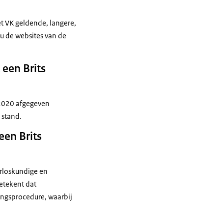
et VK geldende, langere,
u de websites van de
 een Brits
 2020 afgegeven
 stand.
een Brits
erloskundige en
betekent dat
ingsprocedure, waarbij