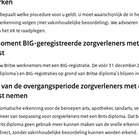
rken
bepaalt welke procedure voor u geldt. U moet waarschijnlijk de in h
rkenning volgen (met vakinhoudelijke beoordeling). We adviseren 
n het VK te raadplegen.
moment BIG-geregistreerde zorgverleners met
st
 uw Britse werknemers met een BIG-registratie. De vóór 31 december
iploma's en BIG-registraties op grond van Britse diploma’s blijven in
p van de overgangsperiode zorgverleners met 
nst nemen
omatische erkenning voor de beroepen arts, apotheker, tandarts, v
 meer van toepassing voor zorgverleners met een Brits diploma. Dat 
rits diploma geen gebruik meer kunnen maken van de snelle erkenn
irect, zonder vakinhoudelijke beoordeling kunnen worden erkend.