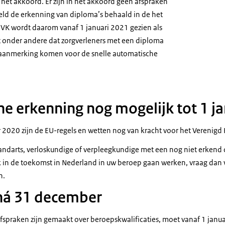
et akkoord. Er zijn in het akkoord geen afspraken
ld de erkenning van diploma’s behaald in de het
VK wordt daarom vanaf 1 januari 2021 gezien als
t onder andere dat zorgverleners met een diploma
in aanmerking komen voor de snelle automatische
e erkenning nog mogelijk tot 1 j
2020 zijn de EU-regels en wetten nog van kracht voor het Verenigd 
 tandarts, verloskundige of verpleegkundige met een nog niet erkend
jk in de toekomst in Nederland in uw beroep gaan werken, vraag dan
n.
ná 31 december
fspraken zijn gemaakt over beroepskwalificaties, moet vanaf 1 janua