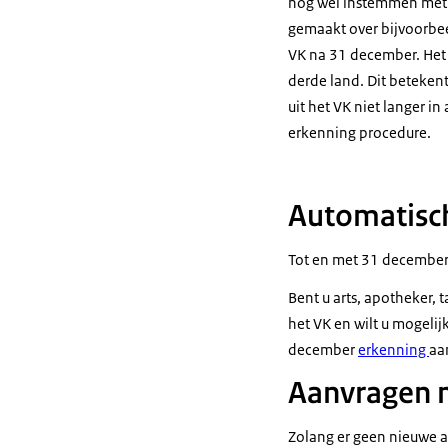
nog wel instemmen met h
gemaakt over bijvoorbee
VK na 31 december. Het 
derde land. Dit beteken
uit het VK niet langer 
erkenning procedure.
Automatisch
Tot en met 31 december 
Bent u arts, apotheker,
het VK en wilt u mogeli
december
erkenning
aa
Aanvragen 
Zolang er geen nieuwe a