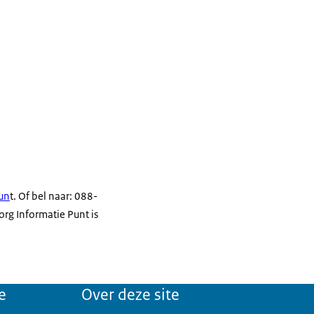
Pun
t. Of bel naar: 088-
rg Informatie Punt is
e
Over deze site