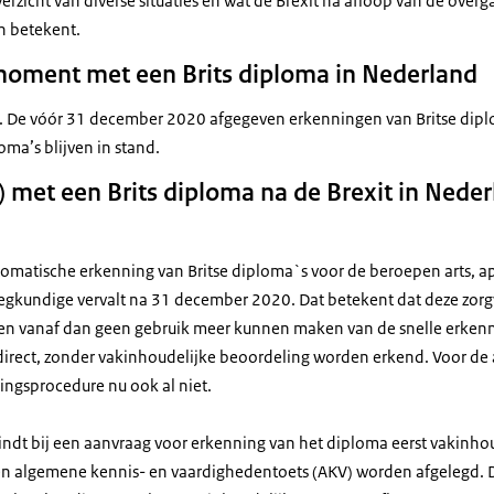
erzicht van diverse situaties en wat de Brexit na afloop van de ove
n betekent.
moment met een Brits diploma in Nederland
 u. De vóór 31 december 2020 afgegeven erkenningen van Britse diplo
oma’s blijven in stand.
k) met een Brits diploma na de Brexit in Nede
omatische erkenning van Britse diploma`s voor de beroepen arts, ap
egkundige vervalt na 31 december 2020. Dat betekent dat deze zorgv
en vanaf dan geen gebruik meer kunnen maken van de snelle erkenn
irect, zonder vakinhoudelijke beoordeling worden erkend. Voor d
ingsprocedure nu ook al niet.
dt bij een aanvraag voor erkenning van het diploma eerst vakinho
een algemene kennis- en vaardighedentoets (AKV) worden afgelegd.