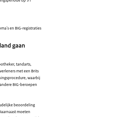
rgangsperiode op 31
ma's en BIG-registraties
rland gaan
otheker, tandarts,
erleners met een Brits
ingsprocedure, waarbij
e andere BIG-beroepen
udelijke beoordeling
 Daarnaast moeten