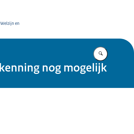
 Welzijn en
Vul in wat u z
rkenning nog mogelijk