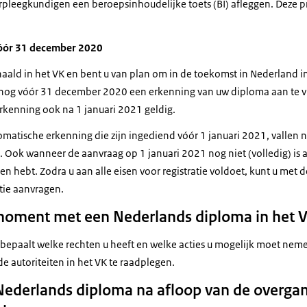
erpleegkundigen een beroepsinhoudelijke toets (BI) afleggen. Deze p
óór 31 december 2020
aald in het VK en bent u van plan om in de toekomst in Nederland i
 nog vóór 31 december 2020 een erkenning van uw diploma aan te v
erkenning ook na 1 januari 2021 geldig.
omatische erkenning die zijn ingediend vóór 1 januari 2021, vallen
. Ook wanneer de aanvraag op 1 januari 2021 nog niet (volledig) is
n hebt. Zodra u aan alle eisen voor registratie voldoet, kunt u met
tie aanvragen.
 moment met een Nederlands diploma in het 
 bepaalt welke rechten u heeft en welke acties u mogelijk moet nem
e autoriteiten in het VK te raadplegen.
Nederlands diploma na afloop van de overga