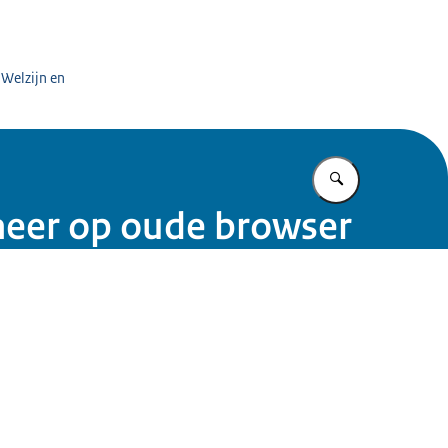
 Welzijn en
Vul in wat u z
 meer op oude browser