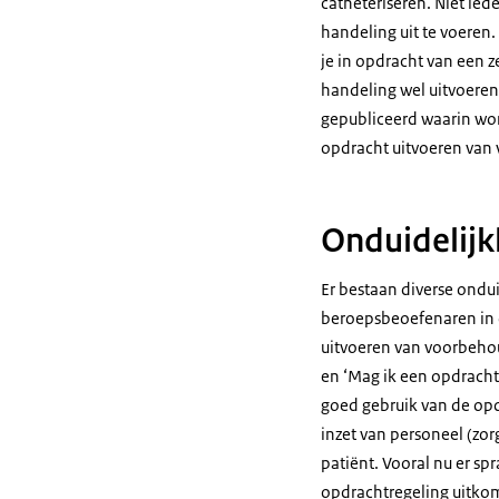
catheteriseren. Niet ie
handeling uit te voere
je in opdracht van een 
handeling wel uitvoeren
gepubliceerd waarin wor
opdracht uitvoeren van
Onduidelijk
Er bestaan diverse ondu
beroepsbeoefenaren in d
uitvoeren van voorbehou
en ‘Mag ik een opdrach
goed gebruik van de opd
inzet van personeel (zo
patiënt. Vooral nu er s
opdrachtregeling uitkom