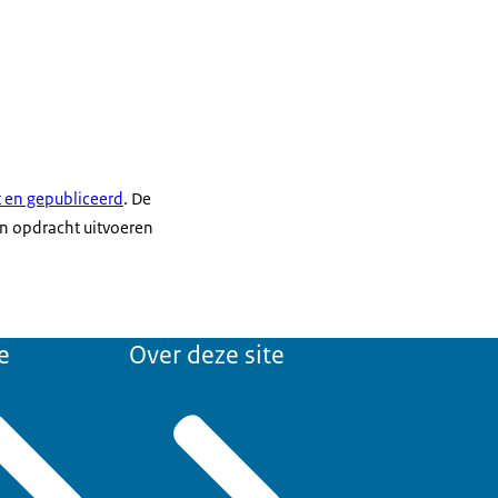
t en gepubliceerd
. De
in opdracht uitvoeren
e
Over deze site