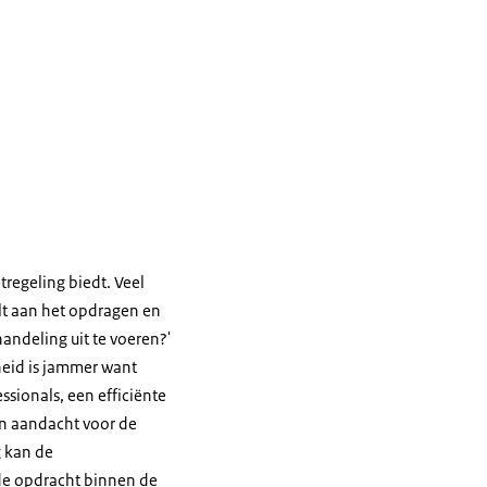
regeling biedt. Veel
lt aan het opdragen en
andeling uit te voeren?'
heid is jammer want
sionals, een efficiënte
en aandacht voor de
g kan de
 de opdracht binnen de