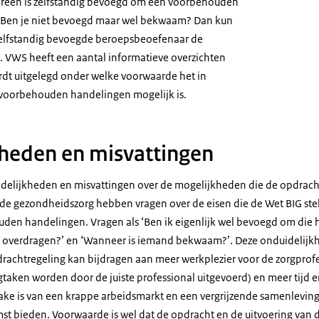
dereen is zelfstandig bevoegd om een voorbehouden
n. Ben je niet bevoegd maar wel bekwaam? Dan kun
zelfstandig bevoegde beroepsbeoefenaar de
. VWS heeft een aantal informatieve overzichten
dt uitgelegd onder welke voorwaarde het in
 voorbehouden handelingen mogelijk is.
heden en misvattingen
idelijkheden en misvattingen over de mogelijkheden die de opdracht
e gezondheidszorg hebben vragen over de eisen die de Wet BIG ste
den handelingen. Vragen als ‘Ben ik eigenlijk wel bevoegd om die h
t overdragen?’ en ‘Wanneer is iemand bekwaam?’. Deze onduidelijk
rachtregeling kan bijdragen aan meer werkplezier voor de zorgprofes
rgtaken worden door de juiste professional uitgevoerd) en meer tijd 
prake is van een krappe arbeidsmarkt en een vergrijzende samenlevin
st bieden. Voorwaarde is wel dat de opdracht en de uitvoering van