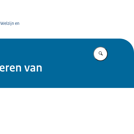
 Welzijn en
Vul in wat u z
oeren van