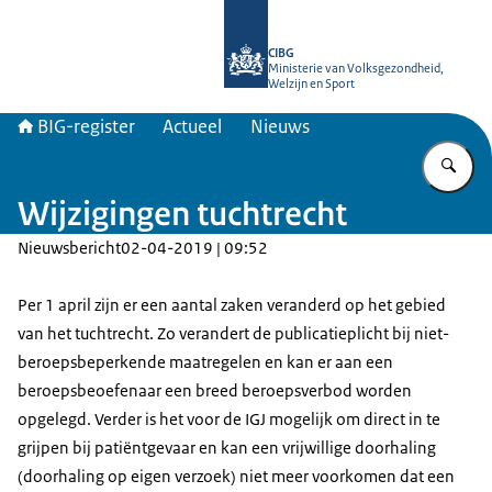
Naar de homepage van BIG-register
CIBG
Ministerie van Volksgezondheid,
Welzijn en Sport
BIG-register
Actueel
Nieuws
Vu
Wijzigingen tuchtrecht
Nieuwsbericht
02-04-2019 | 09:52
Per 1 april zijn er een aantal zaken veranderd op het gebied
van het tuchtrecht. Zo verandert de publicatieplicht bij niet-
beroepsbeperkende maatregelen en kan er aan een
beroepsbeoefenaar een breed beroepsverbod worden
opgelegd. Verder is het voor de IGJ mogelijk om direct in te
grijpen bij patiëntgevaar en kan een vrijwillige doorhaling
(doorhaling op eigen verzoek) niet meer voorkomen dat een