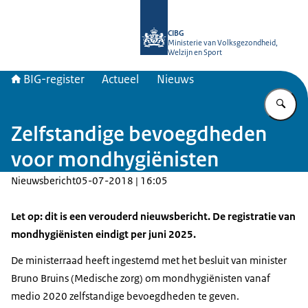
Naar de homepage van BIG-register
CIBG
Ministerie van Volksgezondheid,
Welzijn en Sport
BIG-register
Actueel
Nieuws
Vu
Zelfstandige bevoegdheden
voor mondhygiënisten
Nieuwsbericht
05-07-2018 | 16:05
Let op: dit is een verouderd nieuwsbericht. De registratie van
mondhygiënisten eindigt per juni 2025.
De ministerraad heeft ingestemd met het besluit van minister
Bruno Bruins (Medische zorg) om mondhygiënisten vanaf
medio 2020 zelfstandige bevoegdheden te geven.