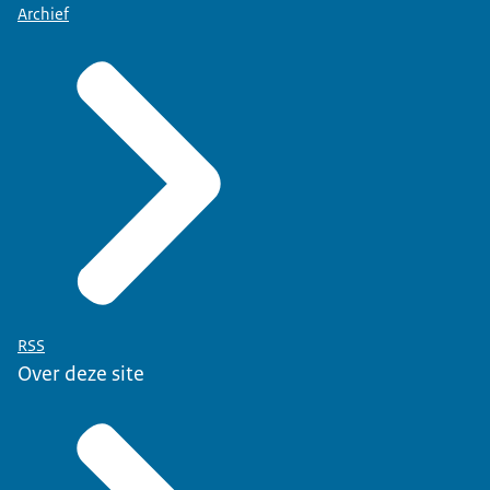
Archief
RSS
Over deze site